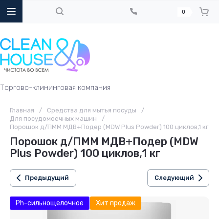
0
Торгово-клининговая компания
Главная
/
Средства для мытья посуды
/
Для посудомоечных машин
/
Порошок д/ПММ МДВ+Подер (MDW Plus Powder) 100 циклов,1 кг
Порошок д/ПММ МДВ+Подер (MDW
Plus Powder) 100 циклов,1 кг
Предыдущий
Следующий
Ph-сильнощелочное
Хит продаж