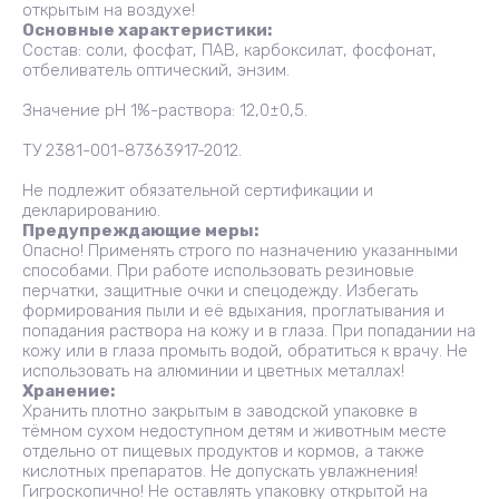
открытым на воздухе!
Основные характеристики:
Состав: соли, фосфат, ПАВ, карбоксилат, фосфонат,
отбеливатель оптический, энзим.
Значение pH 1%-раствора: 12,0±0,5.
ТУ 2381-001-87363917-2012.
Не подлежит обязательной сертификации и
декларированию.
Предупреждающие меры:
Опасно! Применять строго по назначению указанными
способами. При работе использовать резиновые
перчатки, защитные очки и спецодежду. Избегать
формирования пыли и её вдыхания, проглатывания и
попадания раствора на кожу и в глаза. При попадании на
кожу или в глаза промыть водой, обратиться к врачу. Не
использовать на алюминии и цветных металлах!
Хранение:
Хранить плотно закрытым в заводской упаковке в
тёмном сухом недоступном детям и животным месте
отдельно от пищевых продуктов и кормов, а также
кислотных препаратов. Не допускать увлажнения!
Гигроскопично! Не оставлять упаковку открытой на