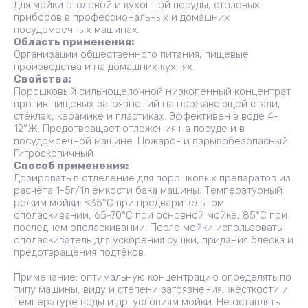
Для мойки столовой и кухонной посуды, столовых
приборов в профессиональных и домашних
посудомоечных машинах.
Область применения:
Организации общественного питания, пищевые
производства и на домашних кухнях.
Свойства:
Порошковый сильнощелочной низкопенный концентрат
против пищевых загрязнений на нержавеющей стали,
стёклах, керамике и пластиках. Эффективен в воде 4-
12°Ж. Предотвращает отложения на посуде и в
посудомоечной машине. Пожаро- и взрывобезопасный.
Гигроскопичный.
Способ применения:
Дозировать в отделение для порошковых препаратов из
расчёта 1-5г/1л ёмкости бака машины. Температурный
режим мойки: ≤35°С при предварительном
ополаскивании, 65-70°С при основной мойке, 85°С при
последнем ополаскивании. После мойки использовать
ополаскиватель для ускорения сушки, придания блеска и
предотвращения подтёков.
Примечание: оптимальную концентрацию определять по
типу машины, виду и степени загрязнения, жёсткости и
температуре воды и др. условиям мойки. Не оставлять