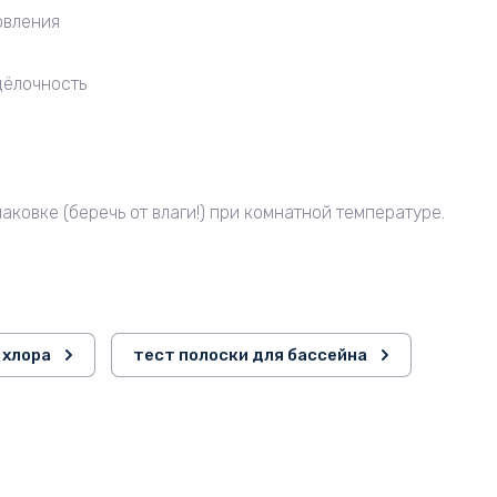
овления
щёлочность
аковке (беречь от влаги!) при комнатной температуре.
 хлора
тест полоски для бассейна