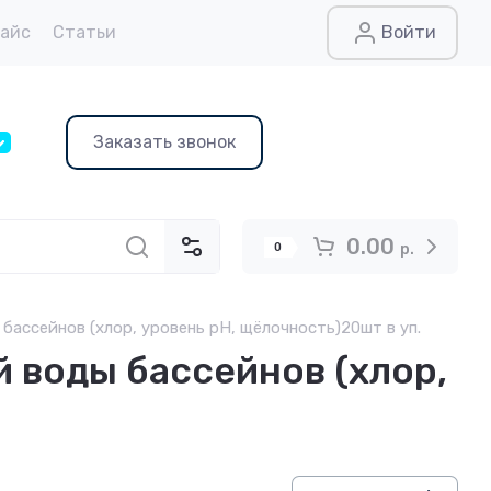
райс
Статьи
Войти
Заказать звонок
0.00
0
р.
бассейнов (хлор, уровень рН, щёлочность)20шт в уп.
 воды бассейнов (хлор,