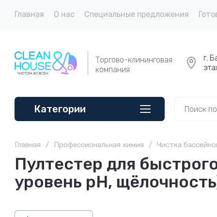
Главная
О нас
Специальные предложения
Гото
г. 
Торгово-клининговая
эта
компания
Категории
Главная
/
Профессиональная химия
/
Чистка бассейно
Пултестер для быстрого
уровень рН, щёлочность