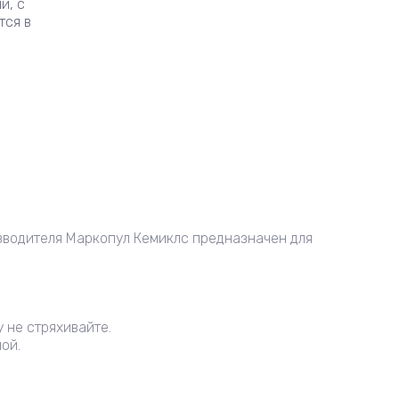
и, с
тся в
изводителя Маркопул Кемиклс предназначен для
у не стряхивайте.
ой.