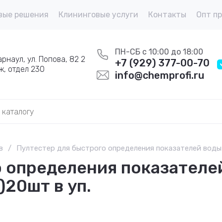
вые решения
Клининговые услуги
Контакты
Опт п
ПН-СБ с 10:00 до 18:00
Барнаул, ул. Попова, 82 2
+7 (929) 377-00-70
ж, отдел 230
info@chemprofi.ru
в
/
Пултестер для быстрого определения показателей воды 
 определения показателей
)20шт в уп.