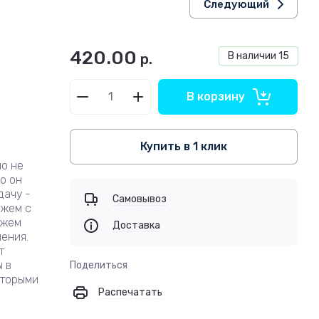
Следующий
420.00
В наличии
15
р.
В корзину
Купить в 1 клик
но не
о он
дачу -
Самовывоз
ожем с
ажем
Доставка
ения.
т
 в
Поделиться
оторыми
Распечатать