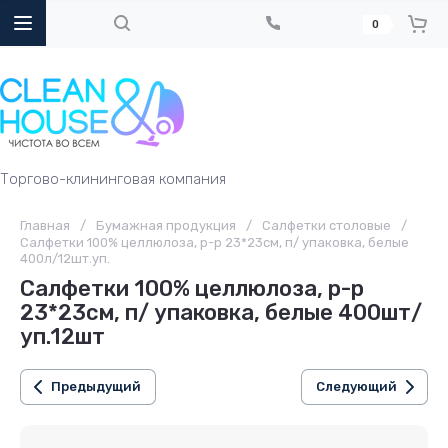
0
Торгово-клининговая компания
Главная
/
Бумажная продукция
/
Салфетки столовые
/
Салфетки 100% целлюлоза, р-р 23*23см, п/ упаковка, белые
400л/12шт.уп.
Салфетки 100% целлюлоза, р-р
23*23см, п/ упаковка, белые 400шт/
уп.12шт
Предыдущий
Следующий