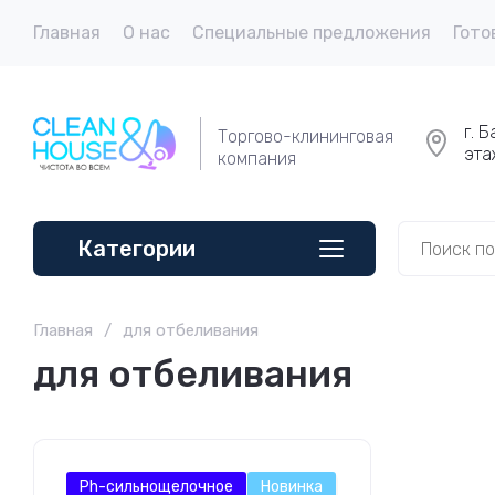
Главная
О нас
Специальные предложения
Гото
г. 
Торгово-клининговая
эта
компания
Категории
Главная
/
для отбеливания
для отбеливания
Ph-сильнощелочное
Новинка